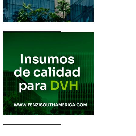
____________
____________