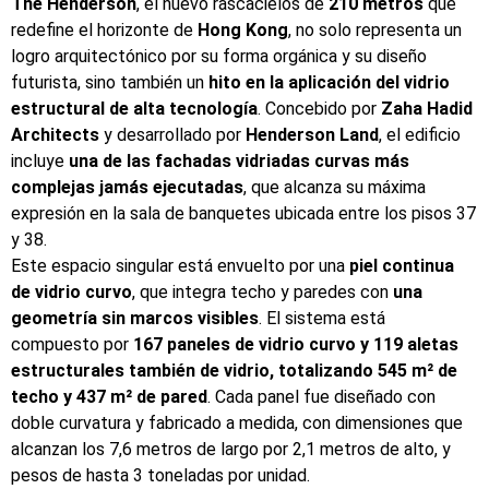
The Henderson
, el nuevo rascacielos de
210 metros
que
redefine el horizonte de
Hong Kong
, no solo representa un
logro arquitectónico por su forma orgánica y su diseño
futurista, sino también un
hito en la aplicación del vidrio
estructural de alta tecnología
. Concebido por
Zaha Hadid
Architects
y desarrollado por
Henderson Land
, el edificio
incluye
una de las fachadas vidriadas curvas más
complejas jamás ejecutadas
, que alcanza su máxima
expresión en la sala de banquetes ubicada entre los pisos 37
y 38.
Este espacio singular está envuelto por una
piel continua
de vidrio curvo
, que integra techo y paredes con
una
geometría sin marcos visibles
. El sistema está
compuesto por
167 paneles de vidrio curvo y 119 aletas
estructurales también de vidrio, totalizando 545 m² de
techo y 437 m² de pared
. Cada panel fue diseñado con
doble curvatura y fabricado a medida, con dimensiones que
alcanzan los 7,6 metros de largo por 2,1 metros de alto, y
pesos de hasta 3 toneladas por unidad.