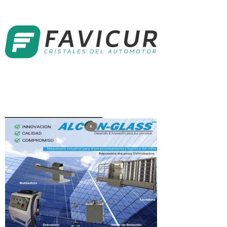
____________