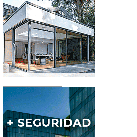
____________