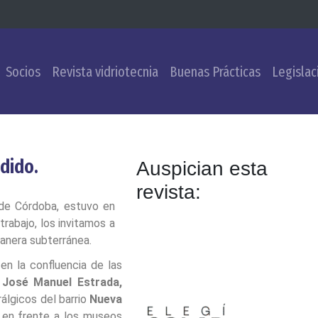
Socios
Revista vidriotecnia
Buenas Prácticas
Legislac
dido.
Auspician esta
revista:
 de Córdoba, estuvo en
rabajo, los invitamos a
anera subterránea.
en la confluencia de las
 José Manuel Estrada,
rálgicos del barrio
Nueva
e en frente a los museos