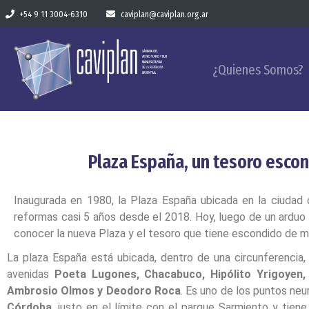
+54 9 11 3004-6310
caviplan@caviplan.org.ar
¿Quienes Somos?
Plaza España, un tesoro escon
Inaugurada en 1980, la Plaza España ubicada en la ciudad
reformas casi 5 años desde el 2018. Hoy, luego de un arduo t
conocer la nueva Plaza y el tesoro que tiene escondido de m
La plaza España está ubicada, dentro de una circunferencia, 
avenidas
Poeta Lugones, Chacabuco, Hipólito Yrigoyen,
Ambrosio Olmos y Deodoro Roca
. Es uno de los puntos neu
Córdoba
, justo en el límite con el parque Sarmiento y tien