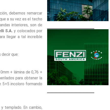
ación, debemos remarcar
 que a su vez es el techo
____________
andas interiores, son de
lli S.A.
y colocados por
a llegar a tal increíble
 decir que:
0mm + lámina de 0,76 +
rilados para obtener la
e 5+5 incoloro formando
____________
6 y templado. En cambio,