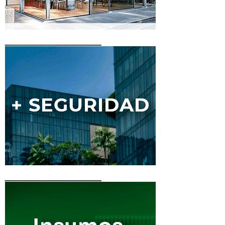
____________
____________