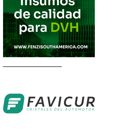
____________