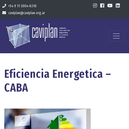
+54 9 11 3004-6310
caviplan@caviplan.org.ar
Eficiencia Energetica –
CABA