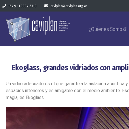
+54 9 11 3004-6310
caviplan@caviplan.org.ar
¿Quienes Somos?
Ekoglass, grandes vidriados con ampli
Un vidrio adecuado es el que garantiza la aislación acústica y
espacios interiores y es amigable con el medio ambiente. Ese 
magia, es Ekoglass.