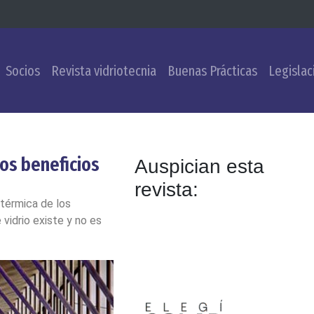
Socios
Revista vidriotecnia
Buenas Prácticas
Legislac
os beneficios
Auspician esta
revista:
 térmica de los
vidrio existe y no es