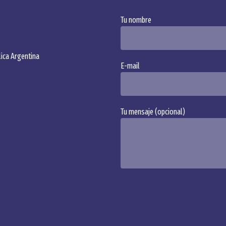
Tu nombre
Alternative:
ica Argentina
E-mail
Tu mensaje (opcional)