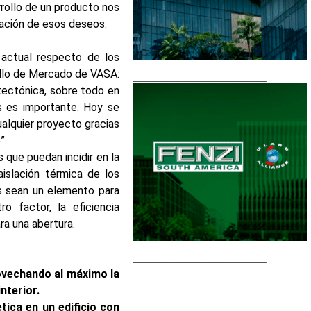
rrollo de un producto nos
zación de esos deseos.
 actual respecto de los
____________
rollo de Mercado de VASA:
tectónica, sobre todo en
as es importante. Hoy se
ualquier proyecto gracias
”.
que puedan incidir en la
aislación térmica de los
s sean un elemento para
o factor, la eficiencia
ra una abertura.
____________
ovechando al máximo la
nterior.
tica en un edificio con