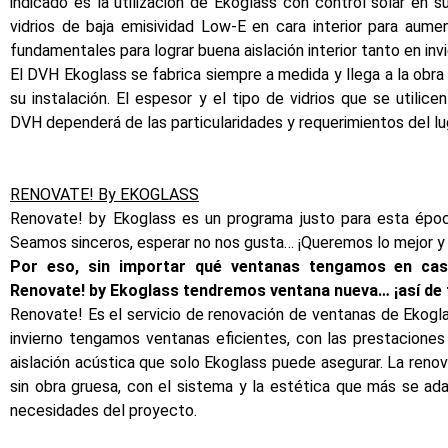
indicado es la utilización de Ekoglass con control solar en s
vidrios de baja emisividad Low-E en cara interior para aument
fundamentales para lograr buena aislación interior tanto en in
El DVH Ekoglass se fabrica siempre a medida y llega a la obra o
su instalación. El espesor y el tipo de vidrios que se utilic
DVH dependerá de las particularidades y requerimientos del lug
RENOVATE! By EKOGLASS
Renovate! by Ekoglass es un programa justo para esta époc
Seamos sinceros, esperar no nos gusta… ¡Queremos lo mejor y
Por eso, sin importar qué ventanas tengamos en cas
Renovate! by Ekoglass tendremos ventana nueva… ¡así de f
Renovate! Es el servicio de renovación de ventanas de Ekog
invierno tengamos ventanas eficientes, con las prestaciones
aislación acústica que solo Ekoglass puede asegurar. La renov
sin obra gruesa, con el sistema y la estética que más se ad
necesidades del proyecto.