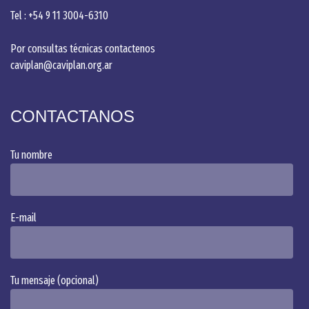
Tel : +54 9 11 3004-6310
Por consultas técnicas contactenos
caviplan@caviplan.org.ar
CONTACTANOS
Tu nombre
Alternative:
E-mail
Tu mensaje (opcional)