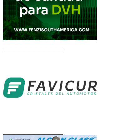
____________
____________