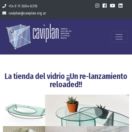
+54 9 11 3004-6310
caviplan@caviplan.org.ar
La tienda del vidrio ¡¡Un re-lanzamiento
reloaded!!