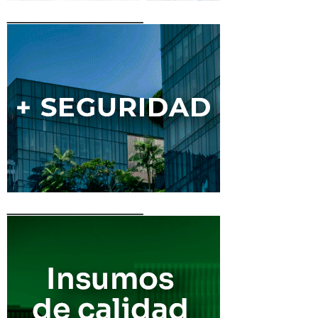
____________
____________