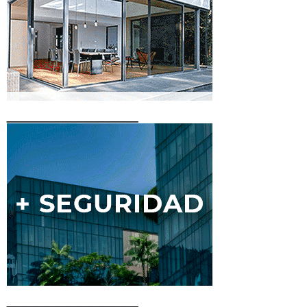
____________
____________