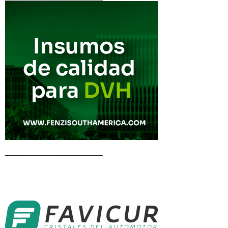
____________