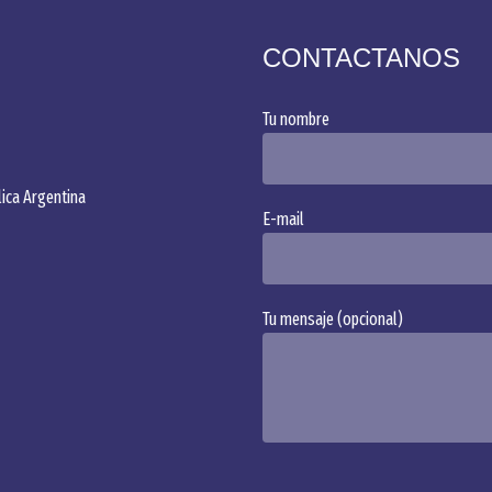
CONTACTANOS
Tu nombre
Alternative:
ica Argentina
E-mail
Tu mensaje (opcional)