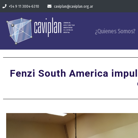
+54 9 11 3004-6310
caviplan@caviplan.org.ar
¿Quienes Somos?
Fenzi South America impul