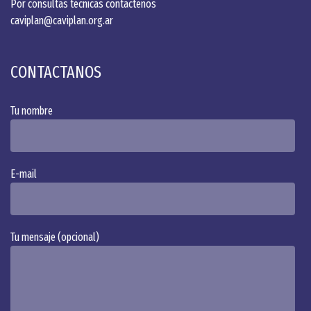
Por consultas técnicas contactenos
caviplan@caviplan.org.ar
CONTACTANOS
Tu nombre
Alternative:
E-mail
Tu mensaje (opcional)