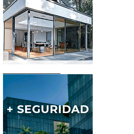
____________