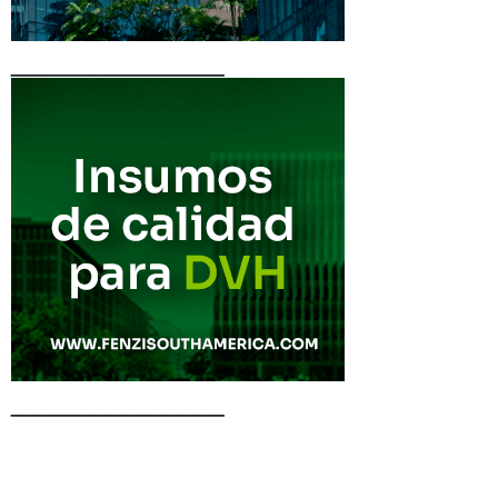
____________
____________