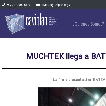
+54 9 11 3004-6310
caviplan@caviplan.org.ar
¿Quienes Somos?
MUCHTEK llega a BATE
La firma presentará en BATEV 