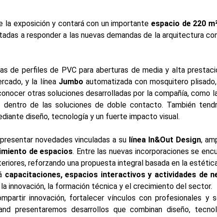
 la exposición y contará con un importante
espacio de 220 m
ientadas a responder a las nuevas demandas de la arquitectura 
as de perfiles de PVC para aberturas de media y alta prestac
rcado, y la línea
Jumbo
automatizada con mosquitero plisado
 conocer otras soluciones desarrolladas por la compañía, como l
t
dentro de las soluciones de doble contacto. También tend
diante diseño, tecnología y un fuerte impacto visual.
 presentar novedades vinculadas a su
línea In&Out Design
, am
imiento de espacios
. Entre las nuevas incorporaciones se enc
riores, reforzando una propuesta integral basada en la estética, l
rá
capacitaciones, espacios interactivos y actividades de 
a innovación, la formación técnica y el crecimiento del sector.
partir innovación, fortalecer vínculos con profesionales y s
and presentaremos desarrollos que combinan diseño, tecnolo