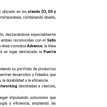
²
, ubicado en los
stands D3, D5 y
contemporánea, combinando diseño,
ión, destacándose especialmente
, ambas reconocidas con el
Sello
a línea corrediza
Advance
, la línea
rá un lugar destacado la
Puerta
pliando su portfolio de productos
uentran desarrollos y foliados que
a durabilidad y la eficiencia.
networking
destinadas a clientes,
eguir impulsando soluciones que
gía y eficiencia, ampliando las