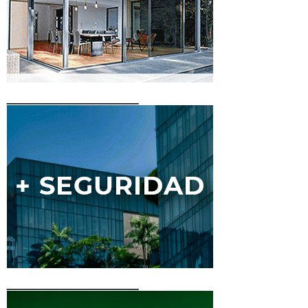
____________
____________