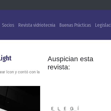
Socios
Revista vidriotecnia
Buenas Prácticas
Legislac
Light
Auspician esta
revista:
vear Icon y contó con la