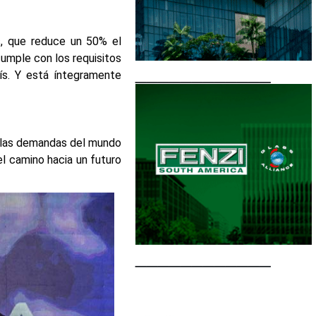
os, que reduce un 50% el
cumple con los requisitos
____________
ís. Y está íntegramente
 las demandas del mundo
el camino hacia un futuro
____________