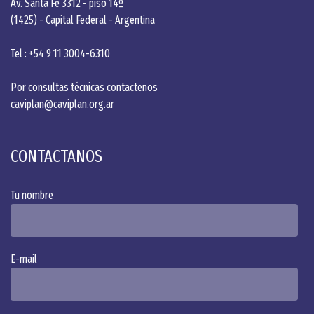
Av. Santa Fé 3312 - piso 14º
(1425) - Capital Federal - Argentina
Tel : +54 9 11 3004-6310
Por consultas técnicas contactenos
caviplan@caviplan.org.ar
CONTACTANOS
Tu nombre
Alternative:
E-mail