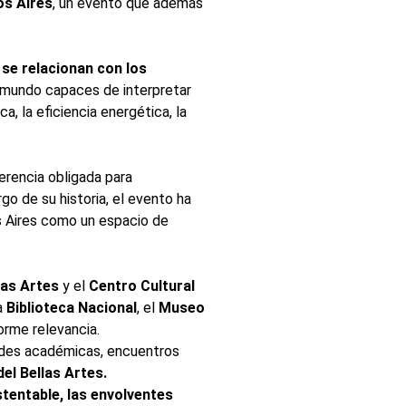
os Aires
, un evento que además
 se relacionan con los
l mundo capaces de interpretar
, la eficiencia energética, la
erencia obligada para
go de su historia, el evento ha
s Aires como un espacio de
las Artes
y el
Centro Cultural
a
Biblioteca Nacional
, el
Museo
orme relevancia.
dades académicas, encuentros
el Bellas Artes.
tentable, las envolventes