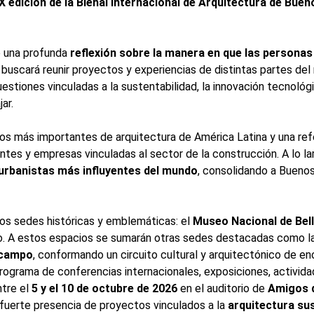
X edición de la Bienal Internacional de Arquitectura de Buen
e una profunda
reflexión sobre la manera en que las personas
 buscará reunir proyectos y experiencias de distintas partes de
tiones vinculadas a la sustentabilidad, la innovación tecnológica
ar.
s más importantes de arquitectura de América Latina y una ref
antes y empresas vinculadas al sector de la construcción. A lo lar
 urbanistas más influyentes del mundo
, consolidando a Bueno
n dos sedes históricas y emblemáticas: el
Museo Nacional de Bel
eño. A estos espacios se sumarán otras sedes destacadas como l
Ocampo
, conformando un circuito cultural y arquitectónico de en
 programa de conferencias internacionales, exposiciones, activi
ntre el
5 y el 10 de octubre de 2026
en el auditorio de
Amigos d
 fuerte presencia de proyectos vinculados a la
arquitectura sus