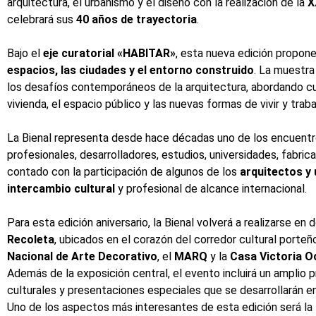
arquitectura, el urbanismo y el diseño con la realización de la
X
celebrará sus
40 años de trayectoria
.
Bajo el
eje curatorial «HABITAR»
, esta nueva edición propon
espacios, las ciudades y el entorno construido
. La muestra
los desafíos contemporáneos de la arquitectura, abordando cues
vivienda, el espacio público y las nuevas formas de vivir y trabaj
La Bienal representa desde hace décadas uno de los encuentro
profesionales, desarrolladores, estudios, universidades, fabric
contado con la participación de algunos de los
arquitectos y
intercambio cultural
y profesional de alcance internacional.
Para esta edición aniversario, la Bienal volverá a realizarse e
Recoleta
, ubicados en el corazón del corredor cultural port
Nacional de Arte Decorativo
, el
MARQ
y la
Casa Victoria 
Además de la exposición central, el evento incluirá un amplio
culturales y presentaciones especiales que se desarrollarán e
Uno de los aspectos más interesantes de esta edición será la