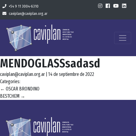
+54 9 11 3004-6310
caviplan@caviplan.org.ar
MENDOGLASSsadasd
caviplan@caviplan.org.ar
|
14 de septiembre de 2022
Categories:
Navegación
←
OSCAR BRONDINO
BESTCHEM
→
de
entradas