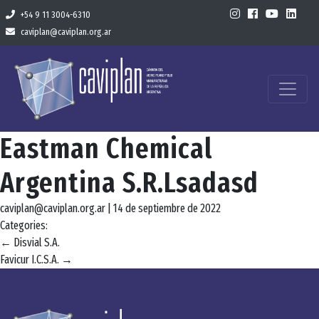
+54 9 11 3004-6310
caviplan@caviplan.org.ar
Eastman Chemical
Argentina S.R.Lsadasd
caviplan@caviplan.org.ar
|
14 de septiembre de 2022
Categories:
Navegación
←
Disvial S.A.
Favicur I.C.S.A.
→
de
entradas