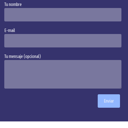
Tu nombre
Alternative:
E-mail
Tu mensaje (opcional)