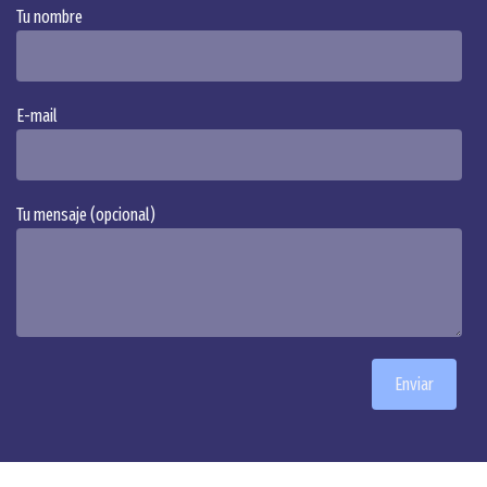
Tu nombre
Alternative:
E-mail
Tu mensaje (opcional)