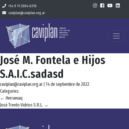
+54 9 11 3004-6310
caviplan@caviplan.org.ar
José M. Fontela e Hijos
S.A.I.C.sadasd
caviplan@caviplan.org.ar
|
14 de septiembre de 2022
Categories:
Navegación
←
Herramaq
José Trento Vidrios S.R.L.
→
de
entradas