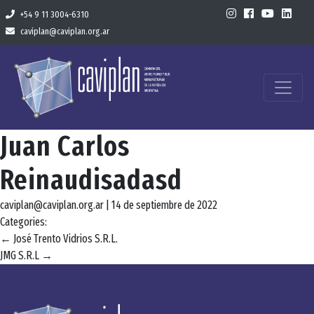
+54 9 11 3004-6310
caviplan@caviplan.org.ar
Juan Carlos
Reinaudisadasd
caviplan@caviplan.org.ar
|
14 de septiembre de 2022
Categories:
Navegación
←
José Trento Vidrios S.R.L.
JMG S.R.L
→
de
entradas