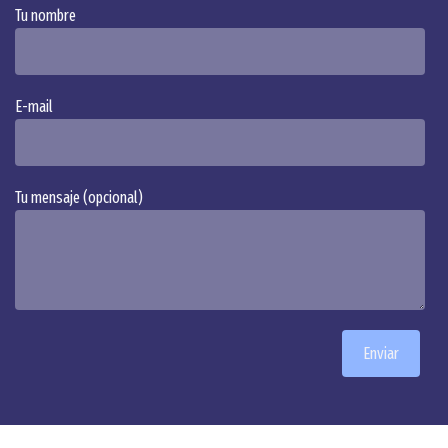
Tu nombre
Alternative:
E-mail
Tu mensaje (opcional)