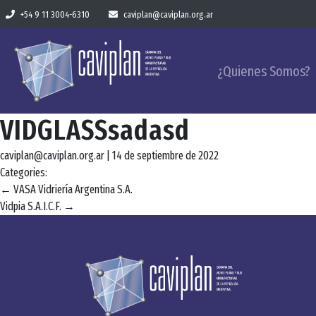
+54 9 11 3004-6310
caviplan@caviplan.org.ar
¿Quienes Somos?
VIDGLASSsadasd
caviplan@caviplan.org.ar
|
14 de septiembre de 2022
Categories:
Navegación
←
VASA Vidriería Argentina S.A.
Vidpia S.A.I.C.F.
→
de
entradas