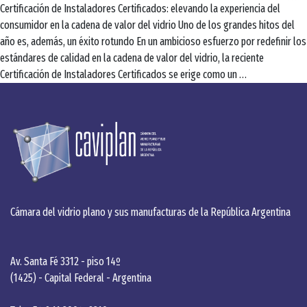
Certificación de Instaladores Certificados: elevando la experiencia del
consumidor en la cadena de valor del vidrio Uno de los grandes hitos del
año es, además, un éxito rotundo En un ambicioso esfuerzo por redefinir los
estándares de calidad en la cadena de valor del vidrio, la reciente
Certificación
Certificación de Instaladores Certificados se erige como un
…
de
Instaladores
Certificados:
elevando
la
experiencia
del
consumidor
Cámara del vidrio plano y sus manufacturas de la República Argentina
en
la
cadena
Av. Santa Fé 3312 - piso 14º
de
(1425) - Capital Federal - Argentina
valor
del