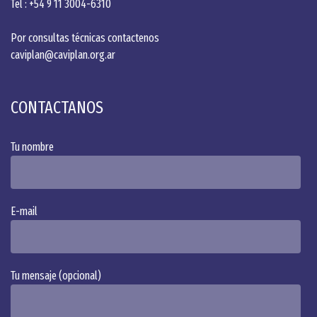
Tel : +54 9 11 3004-6310
vidrio
Por consultas técnicas contactenos
caviplan@caviplan.org.ar
CONTACTANOS
Tu nombre
Alternative:
E-mail
Tu mensaje (opcional)